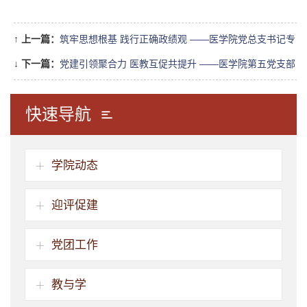
↑
上一篇：
筑牢思想根基 践行正确政绩观 ——医学院党总支书记专
题党课
↓
下一篇：
党建引领聚合力 医教互促共提升 ——医学院第五党支部
与云南省传染病医院检验科党支部开展党建联学联建主题党日活动
快速导航
学院动态
迎评促建
党团工作
教与学