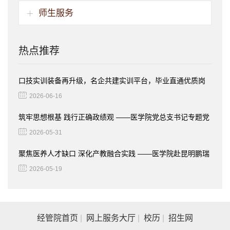
师生服务
热点推荐
口技实训装备再升级，名企共建实训平台，毕业直通优质岗
位
2026-06-16
筑牢思想根基 践行正确政绩观 ——医学院党总支书记专题党
课
2026-05-31
聚焦医养人才缺口 深化产教融合实践 ——医学院赴昆明鹏瑞
利康养社区开展访企拓岗活动​
2026-05-19
经管院首页
|
网上服务大厅
|
校历
|
招生网