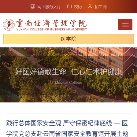
网上服务大厅
校历
招生网
医学院
好医好德敬生命 仁心仁术护健康
Medical College
践行总体国家安全观 严守保密纪律底线 — 医
学院党总支赴云南省国家安全教育馆开展主题