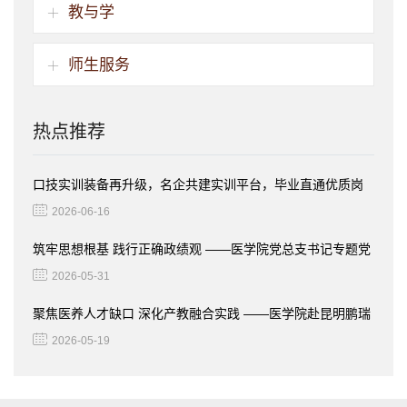
教与学
师生服务
热点推荐
口技实训装备再升级，名企共建实训平台，毕业直通优质岗
位
2026-06-16
筑牢思想根基 践行正确政绩观 ——医学院党总支书记专题党
课
2026-05-31
聚焦医养人才缺口 深化产教融合实践 ——医学院赴昆明鹏瑞
利康养社区开展访企拓岗活动​
2026-05-19