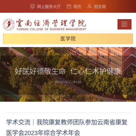
网上服务大厅
校历
招生网
医学院
好医好德敬生命 仁心仁术护健康
Medical College
学术交流｜我院康复教师团队参加云南省康复
医学会2023年综合学术年会