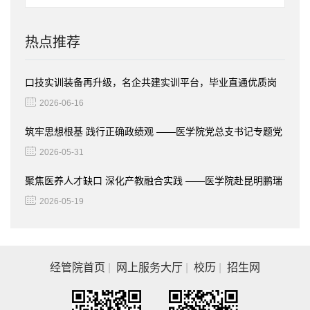
热点推荐
口技实训装备再升级，名企共建实训平台，毕业直通优质岗
位
2026-06-16
筑牢思想根基 践行正确政绩观 ——医学院党总支书记专题党
课
2026-05-31
聚焦医养人才缺口 深化产教融合实践 ——医学院赴昆明鹏瑞
利康养社区开展访企拓岗活动​
2026-05-19
经管院首页
|
网上服务大厅
|
校历
|
招生网